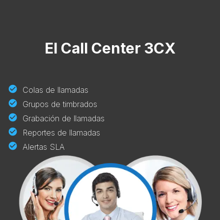
Primero en incluir softphones integrados
Primero en incluir conferencias integradas sin
clientes web
Primero en integrar Chat en Vivo en sitio web
El Call Center 3CX
Colas de llamadas
Grupos de timbrados
Grabación de llamadas
Reportes de llamadas
Alertas SLA