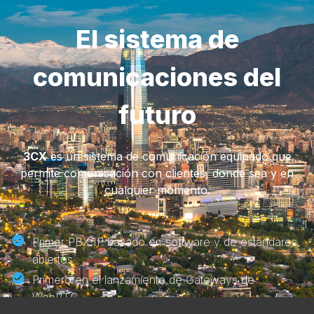
El sistema de
comunicaciones del
futuro
3CX
es un sistema de comunicación equipado que
permite comunicación con clientes, donde sea y en
cualquier momento.
Primer PBX IP basado en software y de estándares
abiertos
Primero en el lanzamiento de Gateways de
WebRTC