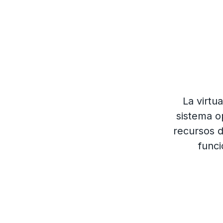
La virtu
sistema o
recursos d
funci